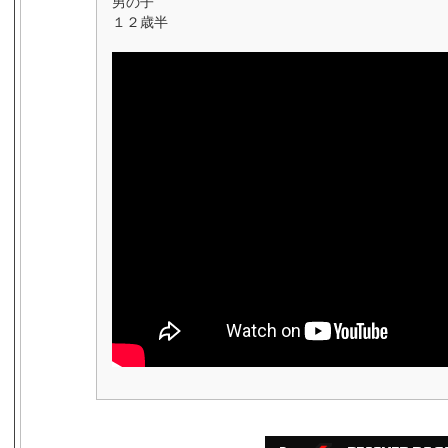
男の子
１２歳半