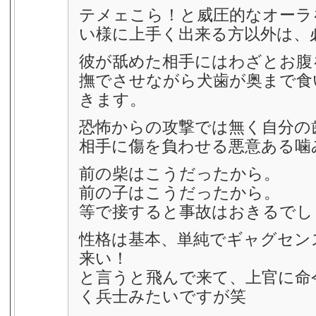
テメェこら！と威圧的なオーラ
い様に上手く出来る方以外は、
彼が舐めた相手にはわざとお腹
撫でさせながら犬歯が奥まで食
きます。
恐怖からの攻撃では無く自分の
相手に傷を負わせる悪意ある噛
前の柴はこうだったから。
前の子はこうだったから。
等で接すると事故はおきるでし
性格は基本、単純でギャグセン
来い！
と言うと飛んで来て、上官に命
く兵士みたいですが笑