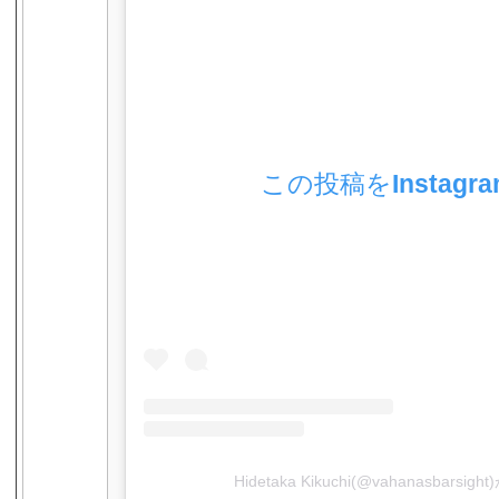
この投稿をInstagr
Hidetaka Kikuchi(@vahanasbar