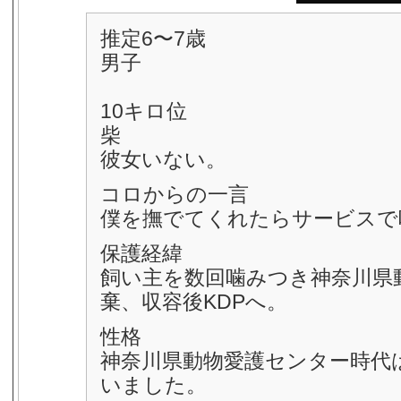
推定6〜7歳
男子
10キロ位
柴
彼女いない。
コロからの一言
僕を撫でてくれたらサービスで
保護経緯
飼い主を数回噛みつき神奈川県
棄、収容後KDPへ。
性格
神奈川県動物愛護センター時代
いました。