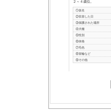
２～４歳位。
①仮名
②収容した日
③保護された場所
④犬種
⑤性別
⑥体格
⑦毛色
⑧首輪など
⑨その他
s3