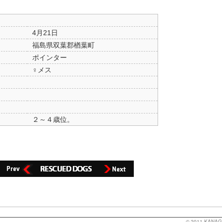
4月21日
福島県双葉郡楢葉町
ポインター
♀メス
２～４歳位。
© 2011
KANAG