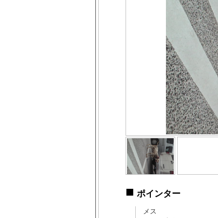
■
ポインター
メス