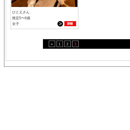
ひとえさん
推定5〜6歳
女子
«
1
2
3
s3