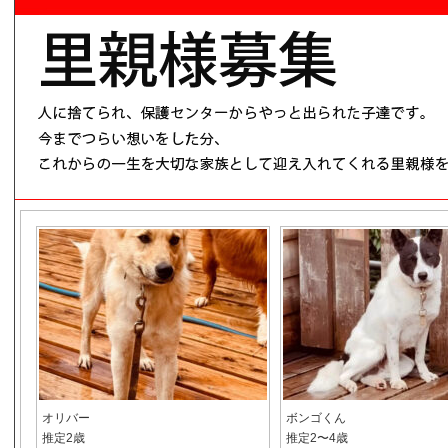
オリバー
ボンゴくん
推定2歳
推定2〜4歳