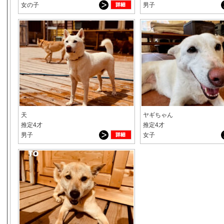
女の子
男子
天
ヤギちゃん
推定4才
推定4才
男子
女子