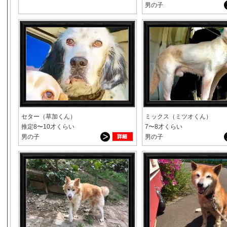
男の子
セター（草加くん）
ミックス（ミツオくん）
推定8〜10才くらい
7〜8才くらい
男の子
男の子