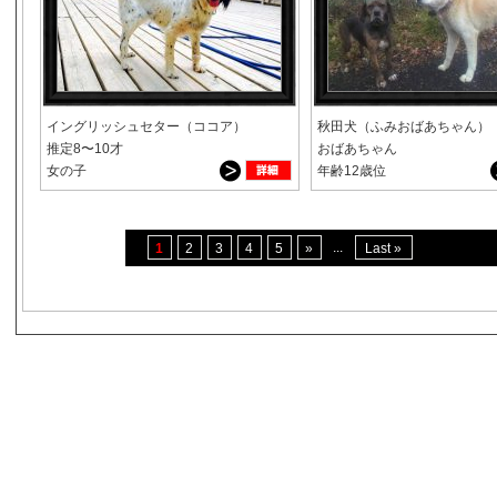
イングリッシュセター（ココア）
秋田犬（ふみおばあちゃん）
推定8〜10才
おばあちゃん
女の子
年齢12歳位
...
1
2
3
4
5
»
Last »
s3