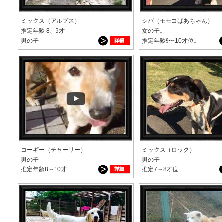
ミックス（アルプス）
シバ（モモコばあちゃん）
推定年齢 8、9才
女の子。
男の子
推定年齢9〜10才位。
コーギー（チャーリー）
ミックス（ロック）
男の子
男の子
推定年齢8～10才
推定7～8才位