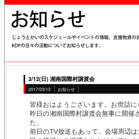
3/12(日) 湘南国際村譲渡会
2017/03/13
お知らせ
皆様おはようございます。お世話に
昨日の湘南国際村譲渡会無事に開催
た。
前日のTV放送もあって、会場周辺