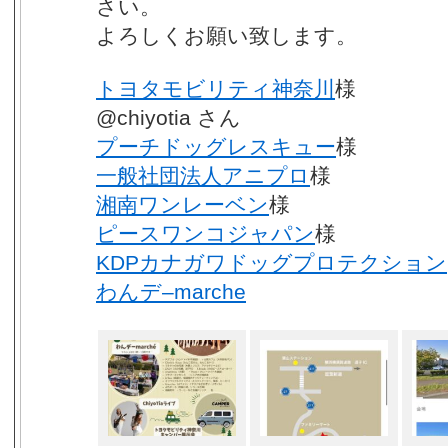
さい。
よろしくお願い致します。
トヨタモビリティ神奈川
様
@chiyotia さん
プーチドッグレスキュー
様
一般社団法人アニプロ
様
湘南ワンレーベン
様
ピースワンコジャパン
様
KDPカナガワドッグプロテクション
わんデ–marche