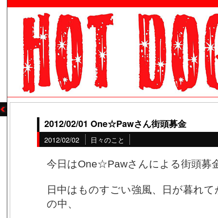
2012/02/01 One☆Pawさん街頭募金
2012/02/02
日々のこと
今日はOne☆Pawさんによる街頭
日中はものすごい強風、日が暮れて
の中、