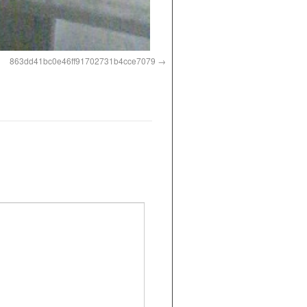
863dd41bc0e46ff91702731b4cce7079