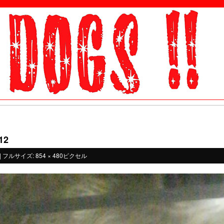
）
12
|
フルサイズ:
854 × 480
ピクセル