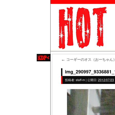
コーギーのオス（おーちゃん
←
img_290997_9336881_
投稿者:
staff-m
|
公開日:
2012/07/23