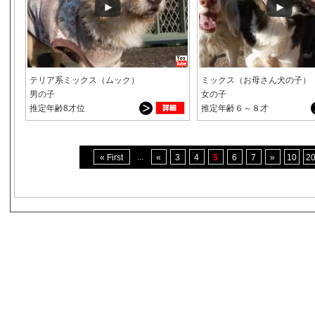
テリア系ミックス（ムック）
ミックス（お母さん犬の子）
男の子
女の子
推定年齢8才位
推定年齢６～８才
...
« First
«
3
4
5
6
7
»
10
2
s3