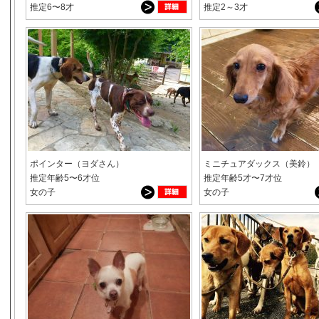
推定6〜8才
推定2～3才
ポインター（ヨダさん）
ミニチュアダックス（美鈴）
推定年齢5〜6才位
推定年齢5才〜7才位
女の子
女の子