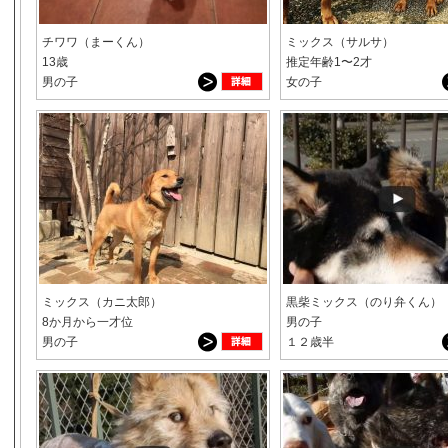
チワワ（まーくん）
ミックス（サルサ）
13歳
推定年齢1〜2才
男の子
女の子
ミックス（カニ太郎）
黒柴ミックス（のり弁くん）
8か月から一才位
男の子
男の子
１２歳半