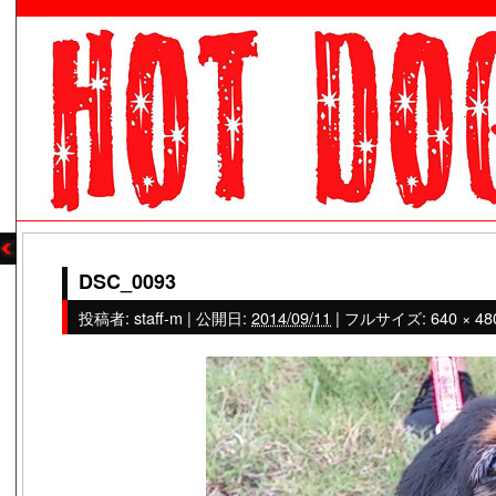
DSC_0093
投稿者:
staff-m
|
公開日:
2014/09/11
|
フルサイズ:
640 × 48