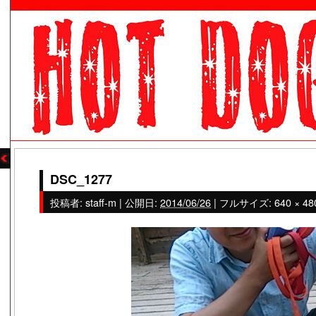
DSC_1277
投稿者:
staff-m
|
公開日:
2014/06/26
|
フルサイズ:
640 × 48