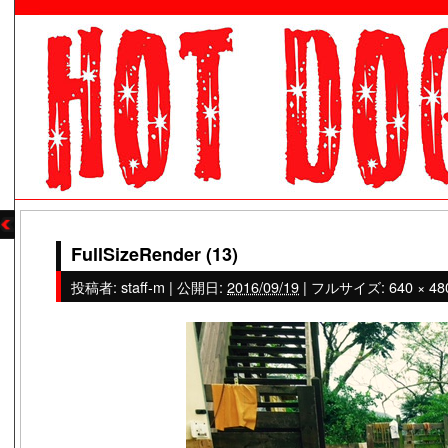
FullSizeRender (13)
投稿者:
staff-m
|
公開日:
2016/09/19
|
フルサイズ:
640 × 48