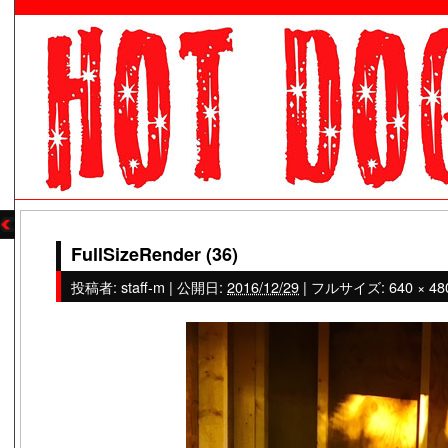
FullSizeRender (36)
投稿者:
staff-m
|
公開日:
2016/12/29
|
フルサイズ:
640 × 48