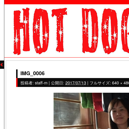
IMG_0006
投稿者:
staff-m
|
公開日:
2017/07/13
|
フルサイズ:
640 × 48