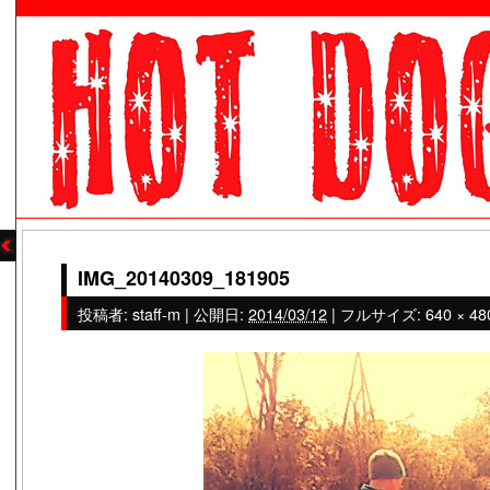
IMG_20140309_181905
投稿者:
staff-m
|
公開日:
2014/03/12
|
フルサイズ:
640 × 48