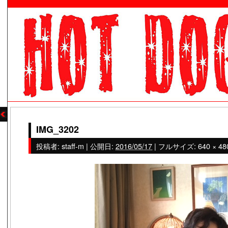
IMG_3202
投稿者:
staff-m
|
公開日:
2016/05/17
|
フルサイズ:
640 × 48