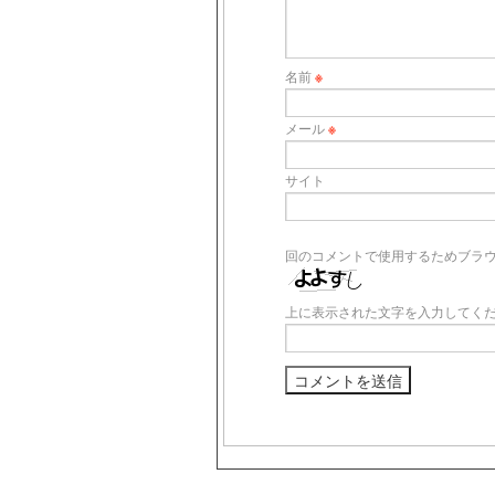
名前
※
メール
※
サイト
回のコメントで使用するためブラ
上に表示された文字を入力してく
s3