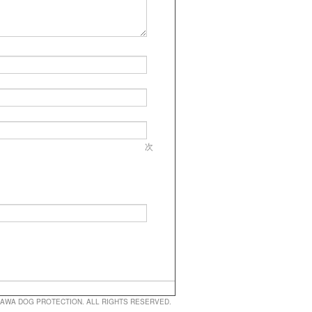
次
AWA DOG PROTECTION
. ALL RIGHTS RESERVED.