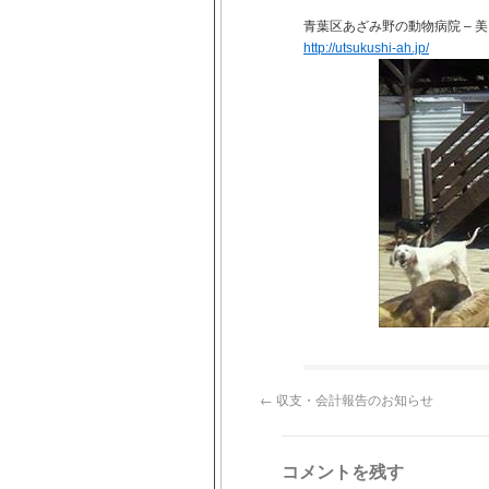
青葉区あざみ野の動物病院 – 
http://utsukushi-ah.jp/
←
収支・会計報告のお知らせ
コメントを残す