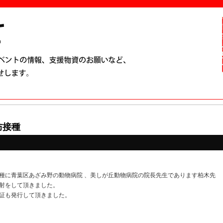
防接種
種に青葉区あざみ野の動物病院 、美しが丘動物病院の院長先生であります柏木先
射をして頂きました。
証も発行して頂きました。