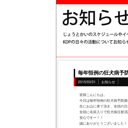
毎年恒例の狂犬病予
2015/03/31
お知らせ
皆様こんにちは。
今日は毎年恒例の狂犬病予防接
生にお山に来て頂き、全頭の注
全頭に名前入りで狂犬病注射済
安心ですー！！
誠にありがとうございました！