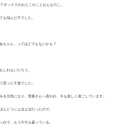
ュアダックスのおとこのことおんなのこ。
ても悩んだ子でした。
あちゃん、ってほどでもないかも？
もしれないだろう。
う思った子達でした。
みる元気になり、里親さんへ貰われ、今も楽しく過ごしています。
ほんとうによぼよぼだったので。
っ白で、もう片方も曇っている。