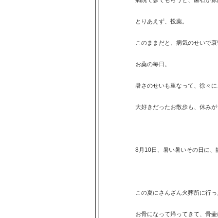
病院で診てもらうと、歯石が原
とりあえず、投薬。
このままだと、病気のせいで衰
お薬の毎日。
暑さのせいも重なって、徐々に
大好きだったお散歩も、休みが
8月10日、暑い暑いその日に
この夏にさんざん火葬所に行っ
お骨になって帰ってきて、骨壷