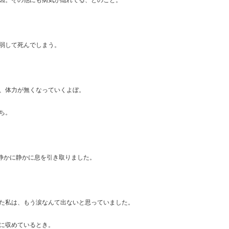
因。その他にも病気が隠れてる、とのこと。
弱して死んでしまう。
、体力が無くなっていくよぼ。
ち。
、静かに静かに息を引き取りました。
た私は、もう涙なんて出ないと思っていました。
に収めているとき。